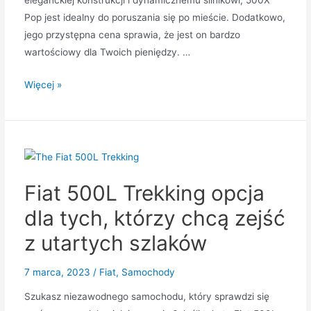
Pop jest idealny do poruszania się po mieście. Dodatkowo,
jego przystępna cena sprawia, że jest on bardzo
wartościowy dla Twoich pieniędzy. …
Fiat
Więcej »
500X
Pop:
stylowa
i
niedroga
Fiat 500L Trekking opcja
opcja
do
dla tych, którzy chcą zejść
jazdy
z utartych szlaków
po
mieście
7 marca, 2023
/
Fiat
,
Samochody
Szukasz niezawodnego samochodu, który sprawdzi się