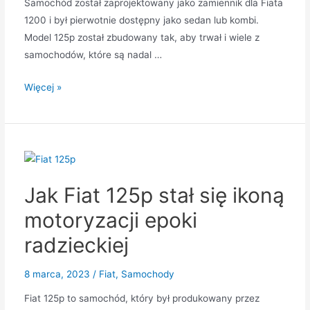
Samochód został zaprojektowany jako zamiennik dla Fiata
1200 i był pierwotnie dostępny jako sedan lub kombi.
Model 125p został zbudowany tak, aby trwał i wiele z
samochodów, które są nadal …
Dlaczego
Więcej »
Fiat
125p
jest
popularny
do
Jak Fiat 125p stał się ikoną
dziś
motoryzacji epoki
radzieckiej
8 marca, 2023
/
Fiat
,
Samochody
Fiat 125p to samochód, który był produkowany przez