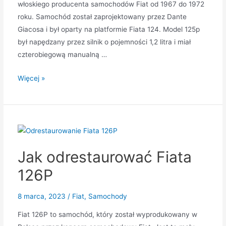
włoskiego producenta samochodów Fiat od 1967 do 1972
roku. Samochód został zaprojektowany przez Dante
Giacosa i był oparty na platformie Fiata 124. Model 125p
był napędzany przez silnik o pojemności 1,2 litra i miał
czterobiegową manualną …
Jak
Więcej »
Fiat
125p
stał
się
ikoną
Jak odrestaurować Fiata
motoryzacji
epoki
126P
radzieckiej
8 marca, 2023
/
Fiat
,
Samochody
Fiat 126P to samochód, który został wyprodukowany w