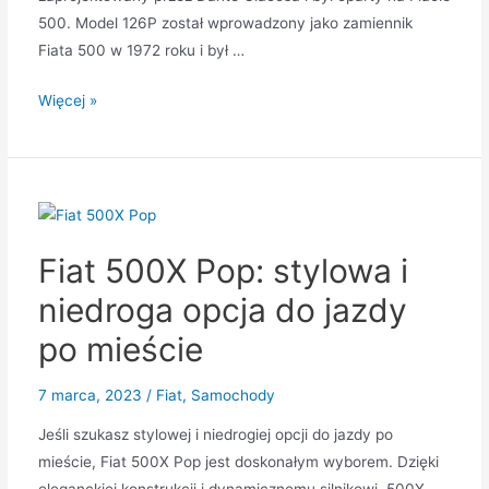
500. Model 126P został wprowadzony jako zamiennik
Fiata 500 w 1972 roku i był …
Jak
Więcej »
Fiat
126P
stał
się
kultowym
Fiat 500X Pop: stylowa i
klasykiem
niedroga opcja do jazdy
po mieście
7 marca, 2023
/
Fiat
,
Samochody
Jeśli szukasz stylowej i niedrogiej opcji do jazdy po
mieście, Fiat 500X Pop jest doskonałym wyborem. Dzięki
eleganckiej konstrukcji i dynamicznemu silnikowi, 500X