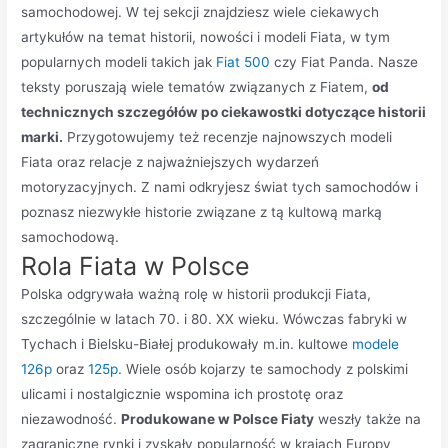
samochodowej. W tej sekcji znajdziesz wiele ciekawych
artykułów na temat historii, nowości i modeli Fiata, w tym
popularnych modeli takich jak
Fiat 500
czy Fiat Panda. Nasze
teksty poruszają wiele tematów związanych z Fiatem,
od
technicznych szczegółów po ciekawostki dotyczące historii
marki.
Przygotowujemy też recenzje najnowszych modeli
Fiata oraz relacje z najważniejszych wydarzeń
motoryzacyjnych. Z nami odkryjesz świat tych samochodów i
poznasz niezwykłe historie związane z tą kultową marką
samochodową.
Rola Fiata w Polsce
Polska odgrywała ważną rolę w historii produkcji Fiata,
szczególnie w latach 70. i 80. XX wieku. Wówczas fabryki w
Tychach i Bielsku-Białej produkowały m.in. kultowe
modele
126p
oraz
125p
. Wiele osób kojarzy te samochody z polskimi
ulicami i nostalgicznie wspomina ich prostotę oraz
niezawodność.
Produkowane w Polsce Fiaty
weszły także na
zagraniczne rynki i zyskały popularność w krajach Europy