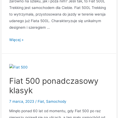
zarówno na szlaku, jak i poza nim? Jeśli tak, to Fiat 500L
Trekking jest samochodem dla Ciebie. Fiat 500L Trekking
to wytrzymała, przystosowana do jazdy w terenie wersja
udanego już Fiata 500L. Charakteryzuje się unikalnym
designem i szeregiem …
Fiat
Więcej »
500L
Trekking
opcja
dla
tych,
Fiat 500 ponadczasowy
którzy
chcą
klasyk
zejść
z
7 marca, 2023
/
Fiat
,
Samochody
utartych
Minęło ponad 60 lat od momentu, gdy Fiat 500 po raz
szlaków
pierwszy pojawił się na ulicach, a ten mały samochód od