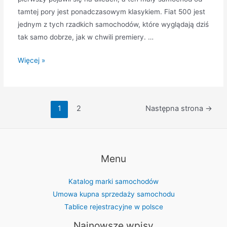
tamtej pory jest ponadczasowym klasykiem. Fiat 500 jest
jednym z tych rzadkich samochodów, które wyglądają dziś
tak samo dobrze, jak w chwili premiery. …
Fiat
Więcej »
500
ponadczasowy
klasyk
Stronicowanie
1
2
Następna strona
→
wpisów
Menu
Katalog marki samochodów
Umowa kupna sprzedaży samochodu
Tablice rejestracyjne w polsce
Najnowsze wpisy