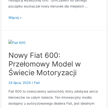
następcą wysłużonej Uno. Tymczasem od samego
początku wyznaczał nowy kierunek dla miejskich …
Fiat
Więcej »
Punto:
ponadczasowa
ikona
miejskiego
segmentu
Nowy Fiat 600:
–
wszystko,
Przełomowy Model w
co
Świecie Motoryzacji
naprawdę
warto
24 lipca, 2024
/
Fiat
wiedzieć
Fiat 600 to nowoczesny samochód, który zdobywa serca
kierowców na całym świecie. Ten innowacyjny model,
dostępny u autoryzowanego dealera Fiat, jest idealnym