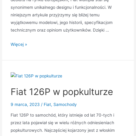
synonimem unikalnego designu i funkcjonalności. W
niniejszym artykule przyjrzymy się bliżej temu
wyjątkowemu modelowi, jego historii, specyfikacjom
technicznym oraz opiniom użytkowników. Dzięki …
Fiat
Więcej »
Multipla:
Ikona
Europejskiego
Samochodu
Fiat 126P w popkulturze
9 marca, 2023
/
Fiat
,
Samochody
Fiat 126P to samochód, który istnieje od lat 70-tych i
przez lata pojawiał się w wielu różnych odniesieniach
popkulturowych. Najczęściej kojarzony jest z włoskim