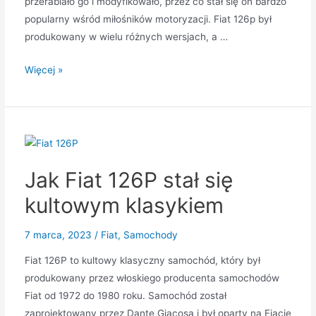
przerabiało go i modyfikowało, przez co stał się on bardzo
popularny wśród miłośników motoryzacji. Fiat 126p był
produkowany w wielu różnych wersjach, a …
Modyfikacje
Więcej »
i
przeróbki
Fiata
126P
Jak Fiat 126P stał się
kultowym klasykiem
7 marca, 2023
/
Fiat
,
Samochody
Fiat 126P to kultowy klasyczny samochód, który był
produkowany przez włoskiego producenta samochodów
Fiat od 1972 do 1980 roku. Samochód został
zaprojektowany przez Dante Giacosa i był oparty na Fiacie