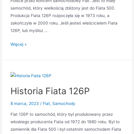
Polsce przez koncern samochodowy Fiat. Jest to mały
samochód, który wielkością zbliżony jest do Fiata 500.
Produkcja Fiata 126P rozpoczęła się w 1973 roku, a
zakończyła w 2000 roku. Jeśli jesteś właścicielem Fiata
126P, lub myślisz …
Jak
Więcej »
odrestaurować
Fiata
126P
Historia Fiata 126P
8 marca, 2023
/
Fiat
,
Samochody
Fiat 126P to samochód, który był produkowany przez
włoskiego producenta Fiata od 1972 do 1980 roku. Był to
zamiennik dla Fiata 500 i był ostatnim samochodem Fiata