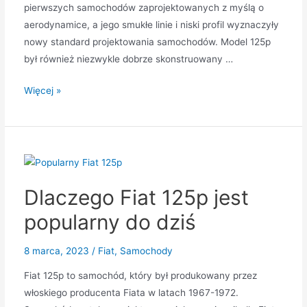
pierwszych samochodów zaprojektowanych z myślą o
aerodynamice, a jego smukłe linie i niski profil wyznaczyły
nowy standard projektowania samochodów. Model 125p
był również niezwykle dobrze skonstruowany …
Jak
Więcej »
Fiat
125p
wpłynął
na
współczesny
Dlaczego Fiat 125p jest
design
samochodów
popularny do dziś
8 marca, 2023
/
Fiat
,
Samochody
Fiat 125p to samochód, który był produkowany przez
włoskiego producenta Fiata w latach 1967-1972.