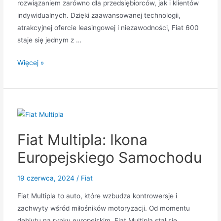
rozwiązaniem zarówno dla przedsiębiorców, jak i klientów
indywidualnych. Dzięki zaawansowanej technologii,
atrakcyjnej ofercie leasingowej i niezawodności, Fiat 600
staje się jednym z …
Nowy
Więcej »
Fiat
600:
Przełomowy
Model
w
Fiat Multipla: Ikona
Świecie
Motoryzacji
Europejskiego Samochodu
19 czerwca, 2024
/
Fiat
Fiat Multipla to auto, które wzbudza kontrowersje i
zachwyty wśród miłośników motoryzacji. Od momentu
debiutu na rynku europejskim, Fiat Multipla stał się