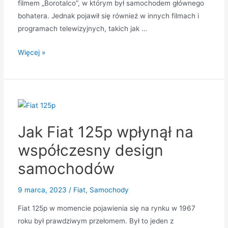
filmem „Borotalco”, w którym był samochodem głównego
bohatera. Jednak pojawił się również w innych filmach i
programach telewizyjnych, takich jak …
Fiat
Więcej »
126P
w
popkulturze
Jak Fiat 125p wpłynął na
współczesny design
samochodów
9 marca, 2023
/
Fiat
,
Samochody
Fiat 125p w momencie pojawienia się na rynku w 1967
roku był prawdziwym przełomem. Był to jeden z