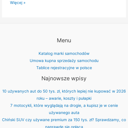
Lincoln
Więcej »
Continental
–
przegląd
wszystkich
generacji
Menu
od
lat
Katalog marki samochodów
30.
Umowa kupna sprzedaży samochodu
do
Tablice rejestracyjne w polsce
współczesności
Najnowsze wpisy
10 używanych aut do 50 tys. zł, których lepiej nie kupować w 2026
roku – awarie, koszty i pułapki
7 motocykli, które wyglądają na drogie, a kupisz je w cenie
używanego auta
Chiński SUV czy używane premium za 150 tys. zł? Sprawdzamy, co
naprawdę się opłaca