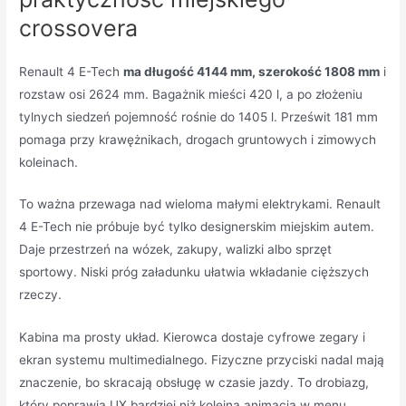
crossovera
Renault 4 E-Tech
ma długość 4144 mm, szerokość 1808 mm
i
rozstaw osi 2624 mm. Bagażnik mieści 420 l, a po złożeniu
tylnych siedzeń pojemność rośnie do 1405 l. Prześwit 181 mm
pomaga przy krawężnikach, drogach gruntowych i zimowych
koleinach.
To ważna przewaga nad wieloma małymi elektrykami. Renault
4 E-Tech nie próbuje być tylko designerskim miejskim autem.
Daje przestrzeń na wózek, zakupy, walizki albo sprzęt
sportowy. Niski próg załadunku ułatwia wkładanie cięższych
rzeczy.
Kabina ma prosty układ. Kierowca dostaje cyfrowe zegary i
ekran systemu multimedialnego. Fizyczne przyciski nadal mają
znaczenie, bo skracają obsługę w czasie jazdy. To drobiazg,
który poprawia UX bardziej niż kolejna animacja w menu.