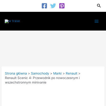
Przejdź
Szuk
do
treści
Main
Men
Strona główna
Samochody
Marki
Renault
Renault Scenic 4: Przewodnik po nowoczesnym i
wszechstronnym minivanie