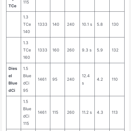
115
TCe
1.3
TCe
1333
140
240
10.1 s
5.8
130
140
1.3
TCe
1333
160
260
9.3 s
5.9
132
160
Dies
1.5
el
Blue
12.4
1461
95
240
4.2
110
Blue
dCi
s
dCi
95
1.5
Blue
1461
115
260
11.2 s
4.3
113
dCi
115