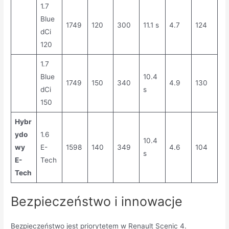
1.7
Blue
1749
120
300
11.1 s
4.7
124
dCi
120
1.7
Blue
10.4
1749
150
340
4.9
130
dCi
s
150
Hybr
ydo
1.6
10.4
wy
E-
1598
140
349
4.6
104
s
E-
Tech
Tech
Bezpieczeństwo i innowacje
Bezpieczeństwo jest priorytetem w Renault Scenic 4.