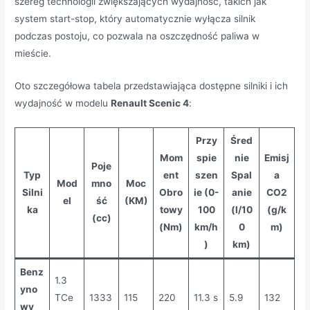
szereg technologii zwiększających wydajność, takich jak
system start-stop, który automatycznie wyłącza silnik
podczas postoju, co pozwala na oszczędność paliwa w
mieście.
Oto szczegółowa tabela przedstawiająca dostępne silniki i ich
wydajność w modelu
Renault Scenic 4
:
Przy
Śred
Mom
spie
nie
Emisj
Poje
Typ
ent
szen
Spal
a
Mod
mno
Moc
Silni
Obro
ie (0-
anie
CO2
el
ść
(KM)
ka
towy
100
(l/10
(g/k
(cc)
(Nm)
km/h
0
m)
)
km)
Benz
1.3
yno
TCe
1333
115
220
11.3 s
5.9
132
wy