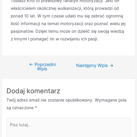
Tobiasz Król to prawdziwy fanatyk motoryzacji. Jest on
właścicielem okolicznej wulkanizacji, którą prowadzi od
ponad 10 lat. W tym czasie udało mu się zebrać ogromną
ilość informacji na temat motoryzacji oraz poznać wielu jej
pasjonatów. Dzięki temu może on dzielić się swoją wiedzą
z innymi i pomagać im w rozwijaniu ich pasji.
←
Poprzedni
Nawigacja
Następny Wpis
→
Wpis
wpisu
Dodaj komentarz
Twój adres email nie zostanie opublikowany.
Wymagane pola
są oznaczone
*
Pisz
tutaj..