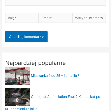
Imię*
Email*
Witryna
internetowa
Najbardziej popularne
Mieszanka 1 do 25 – ile na litr?
Co to jest Antipollution Fault? Komunikat po
uruchomieniu silnika