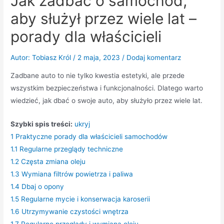
Jak zadbać o samochód,
aby służył przez wiele lat –
porady dla właścicieli
Autor:
Tobiasz Król
/
2 maja, 2023
/
Dodaj komentarz
Zadbane auto to nie tylko kwestia estetyki, ale przede
wszystkim bezpieczeństwa i funkcjonalności. Dlatego warto
wiedzieć, jak dbać o swoje auto, aby służyło przez wiele lat.
Szybki spis treści:
ukryj
1
Praktyczne porady dla właścicieli samochodów
1.1
Regularne przeglądy techniczne
1.2
Częsta zmiana oleju
1.3
Wymiana filtrów powietrza i paliwa
1.4
Dbaj o opony
1.5
Regularne mycie i konserwacja karoserii
1.6
Utrzymywanie czystości wnętrza
1.7
Regularne przeglądy i wymiana oleju