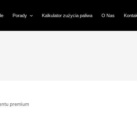
le
Porady
Kalkulator zużycia paliwa
O Nas
Kontak
mentu premium