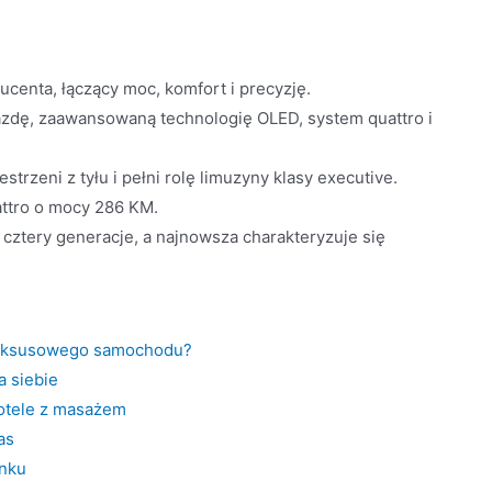
centa, łączący moc, komfort i precyzję.
zdę, zaawansowaną technologię OLED, system quattro i
rzeni z tyłu i pełni rolę limuzyny klasy executive.
attro o mocy 286 KM.
ztery generacje, a najnowsza charakteryzuje się
luksusowego samochodu?
a siebie
 fotele z masażem
as
ynku