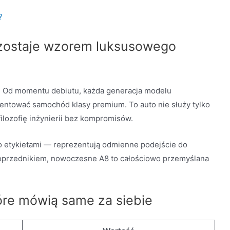
?
zostaje wzorem luksusowego
y. Od momentu debiutu, każda generacja modelu
zentować samochód klasy premium. To auto nie służy tylko
filozofię inżynierii bez kompromisów.
ylko etykietami — reprezentują odmienne podejście do
poprzednikiem, nowoczesne A8 to całościowo przemyślana
tóre mówią same za siebie