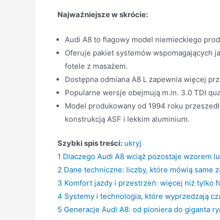
Najważniejsze w skrócie:
Audi A8 to flagowy model niemieckiego produ
Oferuje pakiet systemów wspomagających ja
fotele z masażem.
Dostępna odmiana A8 L zapewnia więcej przest
Popularne wersje obejmują m.in. 3.0 TDI qu
Model produkowany od 1994 roku przeszedł c
konstrukcją ASF i lekkim aluminium.
Szybki spis treści:
ukryj
1
Dlaczego Audi A8 wciąż pozostaje wzorem 
2
Dane techniczne: liczby, które mówią same z
3
Komfort jazdy i przestrzeń: więcej niż tylko
4
Systemy i technologia, które wyprzedzają cz
5
Generacje Audi A8: od pioniera do giganta r