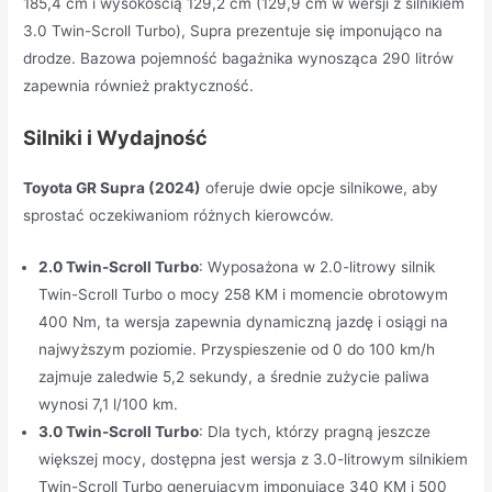
185,4 cm i wysokością 129,2 cm (129,9 cm w wersji z silnikiem
3.0 Twin-Scroll Turbo), Supra prezentuje się imponująco na
drodze. Bazowa pojemność bagażnika wynosząca 290 litrów
zapewnia również praktyczność.
Silniki i Wydajność
Toyota GR Supra (2024)
oferuje dwie opcje silnikowe, aby
sprostać oczekiwaniom różnych kierowców.
2.0 Twin-Scroll Turbo
: Wyposażona w 2.0-litrowy silnik
Twin-Scroll Turbo o mocy 258 KM i momencie obrotowym
400 Nm, ta wersja zapewnia dynamiczną jazdę i osiągi na
najwyższym poziomie. Przyspieszenie od 0 do 100 km/h
zajmuje zaledwie 5,2 sekundy, a średnie zużycie paliwa
wynosi 7,1 l/100 km.
3.0 Twin-Scroll Turbo
: Dla tych, którzy pragną jeszcze
większej mocy, dostępna jest wersja z 3.0-litrowym silnikiem
Twin-Scroll Turbo generującym imponujące 340 KM i 500