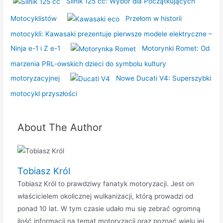
Silnik 125 cc: Wybór dla Początkujących
Motocyklistów
Przełom w historii
motocykli: Kawasaki prezentuje pierwsze modele elektryczne –
Ninja e-1 i Z e-1
Motorynki Romet: Od
marzenia PRL-owskich dzieci do symbolu kultury
motoryzacyjnej
Nowe Ducati V4: Superszybki
motocykl przyszłości
About The Author
Tobiasz Król
Tobiasz Król to prawdziwy fanatyk motoryzacji. Jest on
właścicielem okolicznej wulkanizacji, którą prowadzi od
ponad 10 lat. W tym czasie udało mu się zebrać ogromną
ilość informacji na temat motoryzacji oraz poznać wielu jej