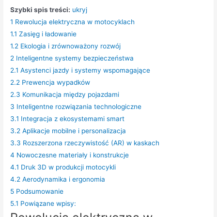
Szybki spis treści:
ukryj
1
Rewolucja elektryczna w motocyklach
1.1
Zasięg i ładowanie
1.2
Ekologia i zrównoważony rozwój
2
Inteligentne systemy bezpieczeństwa
2.1
Asystenci jazdy i systemy wspomagające
2.2
Prewencja wypadków
2.3
Komunikacja między pojazdami
3
Inteligentne rozwiązania technologiczne
3.1
Integracja z ekosystemami smart
3.2
Aplikacje mobilne i personalizacja
3.3
Rozszerzona rzeczywistość (AR) w kaskach
4
Nowoczesne materiały i konstrukcje
4.1
Druk 3D w produkcji motocykli
4.2
Aerodynamika i ergonomia
5
Podsumowanie
5.1
Powiązane wpisy: