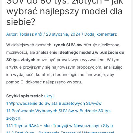
SUV do 80 tys. złotych – jak
wybrać najlepszy model dla
siebie?
Autor:
Tobiasz Król
/
28 stycznia, 2024
/
Dodaj komentarz
W dzisiejszych czasach,
rynek SUV-ów
oferuje niezliczone
możliwości, ale znalezienie
idealnego modelu w budżecie do
80 tys. złotych
może być prawdziwym wyzwaniem. W tym
artykule przyjrzymy się najnowszym propozycjom, analizując
ich wydajność, komfort, i technologiczne innowacje, aby
pomóc Ci dokonać najlepszego wyboru.
Szybki spis treści:
ukryj
1
Wprowadzenie do Świata Budżetowych SUV-ów
1.1
Porównanie Wybranych SUV-ów w Budżecie 80 tys.
złotych
1.1.1
Toyota RAV4 – Moc Tradycji w Nowoczesnym Stylu
1.1.2
Ford Kuga – Połączenie Energetyki i Nowoczesności