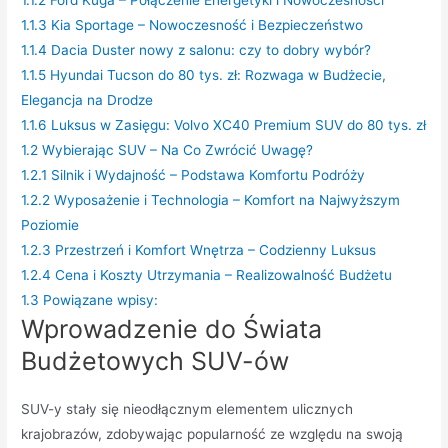
1.1.3
Kia Sportage – Nowoczesność i Bezpieczeństwo
1.1.4
Dacia Duster nowy z salonu: czy to dobry wybór?
1.1.5
Hyundai Tucson do 80 tys. zł: Rozwaga w Budżecie,
Elegancja na Drodze
1.1.6
Luksus w Zasięgu: Volvo XC40 Premium SUV do 80 tys. zł
1.2
Wybierając SUV – Na Co Zwrócić Uwagę?
1.2.1
Silnik i Wydajność – Podstawa Komfortu Podróży
1.2.2
Wyposażenie i Technologia – Komfort na Najwyższym
Poziomie
1.2.3
Przestrzeń i Komfort Wnętrza – Codzienny Luksus
1.2.4
Cena i Koszty Utrzymania – Realizowalność Budżetu
1.3
Powiązane wpisy:
Wprowadzenie do Świata
Budżetowych SUV-ów
SUV-y stały się nieodłącznym elementem ulicznych
krajobrazów, zdobywając popularność ze względu na swoją