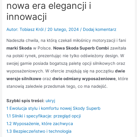
nowa era elegancji i
innowacji
Autor:
Tobiasz Król
/
20 lutego, 2024
/
Dodaj komentarz
Nadeszła chwila, na którą czekali miłośnicy motoryzacji i fani
marki Skoda
w Polsce.
Nowa Skoda Superb Combi
zawitała
na polski rynek, prezentując nie tylko odświeżony design. W
swojej gamie posiada bogatszą paletę opcji silnikowych oraz
wyposażeniowych. W ofercie znajdują się na początku
dwie
wersje silnikowe
oraz
dwie odmiany wyposażeniowe
, które
stanowią zaledwie przedsmak tego, co ma nadejść.
Szybki spis treści:
ukryj
1
Ewolucja stylu i komfortu nowej Skody Superb
1.1
Silniki i specyfikacje: przegląd opcji
1.2
Wyposażenie, które zachwyca
1.3
Bezpieczeństwo i technologia