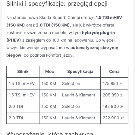
Silniki i specyfikacje: przegląd opcji
Na starcie nowa Skoda Superb Combi oferuje
1.5 TSI mHEV
(150 KM)
oraz
2.0 TDI (150 KM)
, ale już wkrótce oferta
zostanie rozszerzona o modele, w tym
hybrydę plug-in
(PHEV)
z zasięgiem do 100 km na ładowaniu. Co więcej,
wszystkie wersje wyposażono w
automatyczną skrzynię
biegów
, co podnosi komfort jazdy.
Silnik
Moc
Specyfikacja
Cena
1.5 TSI mHEV
150 KM
Selection
175 850 zł
1.5 TSI mHEV
150 KM
Laurin & Klement
205 850 zł
2.0 TDI
150 KM
Selection
192 900 zł
2.0 TDI
150 KM
Laurin & Klement
222 900 zł
Wyposażenie, które zachwyca