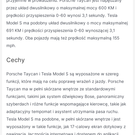
przyjemne w prowadzeniu. Porsche Taycan jest napędzany
przez układ dwusilnikowy o maksymalnej mocy 600 KM i
prędkości przyspieszenia 0-60 wynosi 3,1 sekundy. Tesla
Model S ma podobny układ dwusilnikowy o mocy maksymalnej
691 KM i prędkości przyspieszenia 0-60 wynoszącej 3,1
sekundy. Oba pojazdy mają też prędkość maksymalną 155
mph.
Cechy
Porsche Taycan i Tesla Model S są wyposażone w szereg
funkcji, które mają na celu poprawę wrażeń z jazdy. Porsche
Taycan ma w pełni skórzane wnętrze ze standardowymi
funkcjami, takimi jak system dźwiękowy Bose, panoramiczny
szyberdach i różne funkcje wspomagające kierowcę, takie jak
adaptacyjny tempomat i asystent utrzymania pasa ruchu.
Tesla Model S ma podobne, w pełni skórzane wnętrze i jest
wyposażony w takie funkcje, jak 17-calowy ekran dotykowy z
nawigacją, łącznością internetową i dostępem do aplikacji