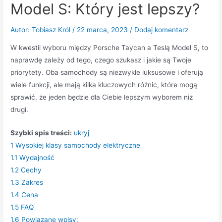
Model S: Który jest lepszy?
Autor:
Tobiasz Król
/
22 marca, 2023
/
Dodaj komentarz
W kwestii wyboru między Porsche Taycan a Teslą Model S, to
naprawdę zależy od tego, czego szukasz i jakie są Twoje
priorytety. Oba samochody są niezwykle luksusowe i oferują
wiele funkcji, ale mają kilka kluczowych różnic, które mogą
sprawić, że jeden będzie dla Ciebie lepszym wyborem niż
drugi.
Szybki spis treści:
ukryj
1
Wysokiej klasy samochody elektryczne
1.1
Wydajność
1.2
Cechy
1.3
Zakres
1.4
Cena
1.5
FAQ
1.6
Powiązane wpisy: