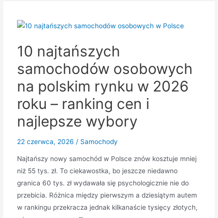
cena,
zasięg,
wersje
10 najtańszych
i
najważniejsze
samochodów osobowych
informacje
na polskim rynku w 2026
roku – ranking cen i
najlepsze wybory
22 czerwca, 2026
/
Samochody
Najtańszy nowy samochód w Polsce znów kosztuje mniej
niż 55 tys. zł. To ciekawostka, bo jeszcze niedawno
granica 60 tys. zł wydawała się psychologicznie nie do
przebicia. Różnica między pierwszym a dziesiątym autem
w rankingu przekracza jednak kilkanaście tysięcy złotych,