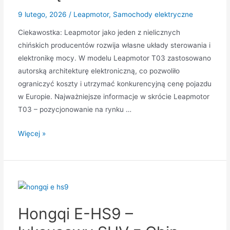
9 lutego, 2026
/
Leapmotor
,
Samochody elektryczne
Ciekawostka: Leapmotor jako jeden z nielicznych
chińskich producentów rozwija własne układy sterowania i
elektronikę mocy. W modelu Leapmotor T03 zastosowano
autorską architekturę elektroniczną, co pozwoliło
ograniczyć koszty i utrzymać konkurencyjną cenę pojazdu
w Europie. Najważniejsze informacje w skrócie Leapmotor
T03 – pozycjonowanie na rynku …
Leapmotor
Więcej »
T03
–
miejski
elektryk
z
Hongqi E-HS9 –
realnym
zasięgiem