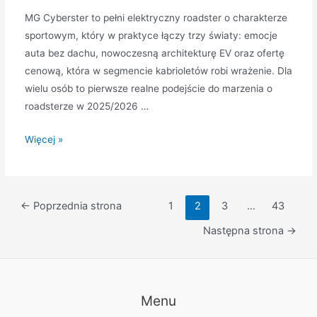
MG Cyberster to pełni elektryczny roadster o charakterze
sportowym, który w praktyce łączy trzy światy: emocje
auta bez dachu, nowoczesną architekturę EV oraz ofertę
cenową, która w segmencie kabrioletów robi wrażenie. Dla
wielu osób to pierwsze realne podejście do marzenia o
roadsterze w 2025/2026 …
MG
Więcej »
Cyberster
–
nowy
Stronicowanie
←
Poprzednia strona
1
2
3
…
43
elektryczny
wpisów
roadster:
Następna strona
→
ceny,
osiągi,
wersje,
Menu
zasięg
i