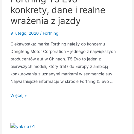
Chin,
konkrety, dane i realne
który
wrażenia z jazdy
zmienia
reguły
9 lutego, 2026
/
Forthing
gry
Ciekawostka: marka Forthing należy do koncernu
Dongfeng Motor Corporation – jednego z największych
producentów aut w Chinach. T5 Evo to jeden z
pierwszych modeli, który trafił do Europy z ambicją
konkurowania z uznanymi markami w segmencie suv.
Najważniejsze informacje w skrócie Forthing t5 evo …
Forthing
Więcej »
T5
Evo
–
konkrety,
dane