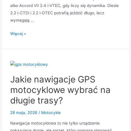
albo Accord VII 2.4 i-VTEC, gdy liczy się dynamika. Diesle
2.2 i-CTDi i 2.2 i-DTEC potrafią jeździć długo, lecz
wymagają …
Używana
Więcej »
Honda
Accord:
najlepsze
silniki,
typowe
Jakie nawigacje GPS
awarie
i
motocyklowe wybrać na
wersje
długie trasy?
warte
zakupu
28 maja, 2026
/
Motocykle
Nawigacja motocyklowa to nie tylko urządzenie
pokazujące drogę, ale sprzęt, który pomaga planować