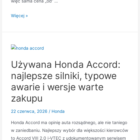
więc sama cena „od” …
10
Więcej »
najtańszych
samochodów
osobowych
na
polskim
Używana Honda Accord:
rynku
w
najlepsze silniki, typowe
2026
awarie i wersje warte
roku
–
zakupu
ranking
cen
22 czerwca, 2026
/
Honda
i
Honda Accord ma opinię auta rozsądnego, ale nie taniego
najlepsze
w zaniedbaniu. Najlepszy wybór dla większości kierowców
wybory
to Accord VIII 2.0 i-VTEC z udokumentowanym serwisem