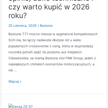
czy warto kupić w 2026
roku?
25 czerwca, 2026
/
Bestune
Bestune T77 mocno miesza w segmencie kompaktowych
SUV-ów, bo łączy nadwozie dłuższe niż u wielu
popularnych crossoverów z ceną, która w wyprzedaży
rocznika potrafi zejść do poziomu aut miejskich.
Ciekawostka: za marką Bestune stoi FAW Group, jeden z
największych chińskich koncernów motoryzacyjnych, a
nie …
Bestune
Więcej »
T77
–
cena,
opinie,