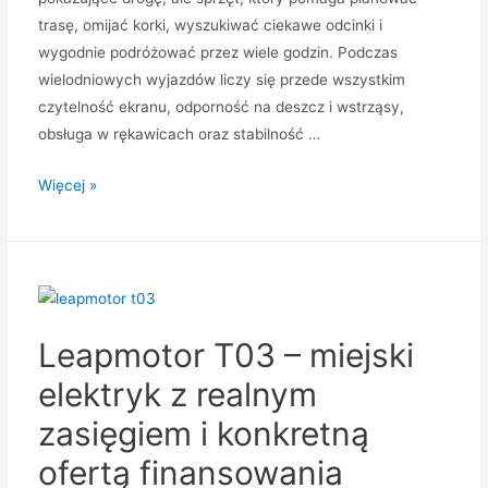
trasę, omijać korki, wyszukiwać ciekawe odcinki i
wygodnie podróżować przez wiele godzin. Podczas
wielodniowych wyjazdów liczy się przede wszystkim
czytelność ekranu, odporność na deszcz i wstrząsy,
obsługa w rękawicach oraz stabilność …
Jakie
Więcej »
nawigacje
GPS
motocyklowe
wybrać
na
Leapmotor T03 – miejski
długie
trasy?
elektryk z realnym
zasięgiem i konkretną
ofertą finansowania