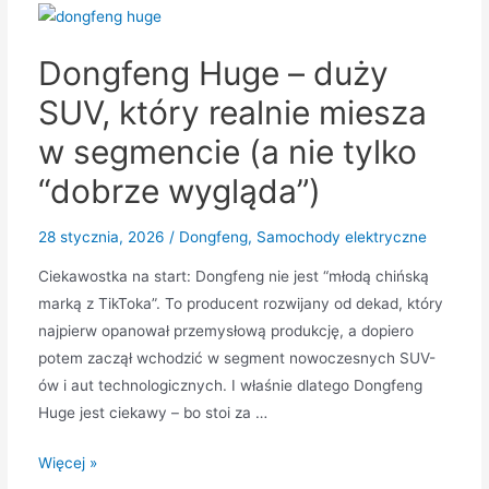
–
kompletny
Dongfeng Huge – duży
przewodnik
po
SUV, który realnie miesza
modelu,
w segmencie (a nie tylko
wersjach
i
“dobrze wygląda”)
realnym
użytkowaniu
28 stycznia, 2026
/
Dongfeng
,
Samochody elektryczne
Ciekawostka na start: Dongfeng nie jest “młodą chińską
marką z TikToka”. To producent rozwijany od dekad, który
najpierw opanował przemysłową produkcję, a dopiero
potem zaczął wchodzić w segment nowoczesnych SUV-
ów i aut technologicznych. I właśnie dlatego Dongfeng
Huge jest ciekawy – bo stoi za …
Dongfeng
Więcej »