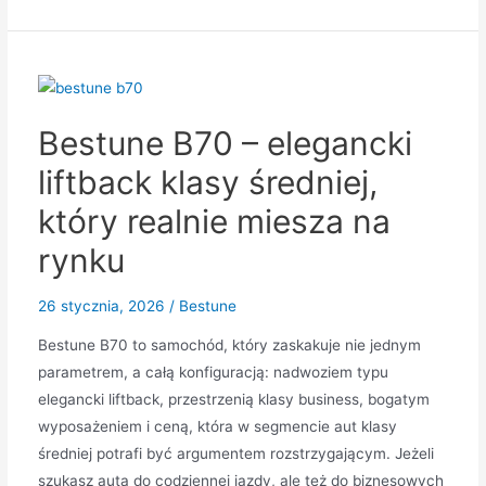
Huge
–
duży
SUV,
który
Bestune B70 – elegancki
realnie
miesza
liftback klasy średniej,
w
który realnie miesza na
segmencie
(a
rynku
nie
tylko
26 stycznia, 2026
/
Bestune
“dobrze
Bestune B70 to samochód, który zaskakuje nie jednym
wygląda”)
parametrem, a całą konfiguracją: nadwoziem typu
elegancki liftback, przestrzenią klasy business, bogatym
wyposażeniem i ceną, która w segmencie aut klasy
średniej potrafi być argumentem rozstrzygającym. Jeżeli
szukasz auta do codziennej jazdy, ale też do biznesowych