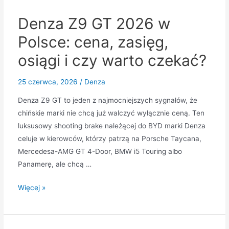
dane
Denza Z9 GT 2026 w
techniczne
i
Polsce: cena, zasięg,
czy
osiągi i czy warto czekać?
warto
kupić
25 czerwca, 2026
/
Denza
w
2026
Denza Z9 GT to jeden z najmocniejszych sygnałów, że
roku?
chińskie marki nie chcą już walczyć wyłącznie ceną. Ten
luksusowy shooting brake należącej do BYD marki Denza
celuje w kierowców, którzy patrzą na Porsche Taycana,
Mercedesa-AMG GT 4-Door, BMW i5 Touring albo
Panamerę, ale chcą …
Denza
Więcej »
Z9
GT
2026