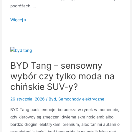
podróżach, …
Bestune
Więcej »
B70
–
elegancki
liftback
klasy
BYD Tang – sensowny
średniej,
który
wybór czy tylko moda na
realnie
chińskie SUV-y?
miesza
na
26 stycznia, 2026
/
Byd
,
Samochody elektryczne
rynku
BYD Tang budzi emocje, bo uderza w rynek w momencie,
gdy kierowcy są zmęczeni dwiema skrajnościami: albo
bardzo drogimi elektrykami premium, albo tanimi autami o
przeciętnej jakości. byd tang próbuje wypełnić lukę: dać