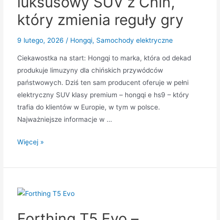
luksusowy SUV z Chin,
i
który zmienia reguły gry
konkretną
ofertą
9 lutego, 2026
/
Hongqi
,
Samochody elektryczne
finansowania
Ciekawostka na start: Hongqi to marka, która od dekad
produkuje limuzyny dla chińskich przywódców
państwowych. Dziś ten sam producent oferuje w pełni
elektryczny SUV klasy premium – hongqi e hs9 – który
trafia do klientów w Europie, w tym w polsce.
Najważniejsze informacje w …
Hongqi
Więcej »
E-
HS9
–
luksusowy
SUV
Forthing T5 Evo –
z