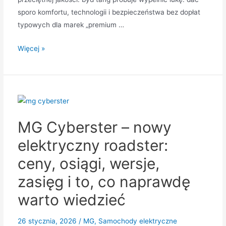
sporo komfortu, technologii i bezpieczeństwa bez dopłat
typowych dla marek „premium …
BYD
Więcej »
Tang
–
sensowny
wybór
czy
MG Cyberster – nowy
tylko
moda
elektryczny roadster:
na
ceny, osiągi, wersje,
chińskie
SUV-
zasięg i to, co naprawdę
y?
warto wiedzieć
26 stycznia, 2026
/
MG
,
Samochody elektryczne