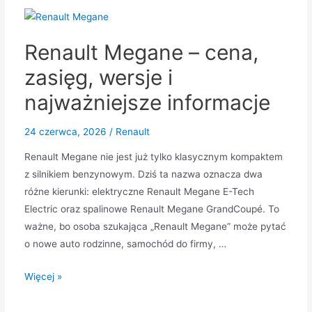
w
Polsce:
Renault Megane – cena,
cena,
zasięg,
zasięg, wersje i
osiągi
najważniejsze informacje
i
czy
24 czerwca, 2026
/
Renault
warto
czekać?
Renault Megane nie jest już tylko klasycznym kompaktem
z silnikiem benzynowym. Dziś ta nazwa oznacza dwa
różne kierunki: elektryczne Renault Megane E-Tech
Electric oraz spalinowe Renault Megane GrandCoupé. To
ważne, bo osoba szukająca „Renault Megane” może pytać
o nowe auto rodzinne, samochód do firmy, …
Renault
Więcej »
Megane
–