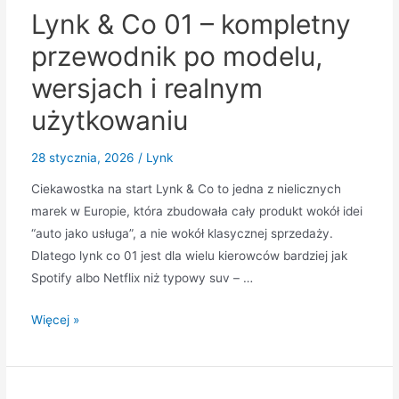
Lynk & Co 01 – kompletny
i
realne
przewodnik po modelu,
wrażenia
wersjach i realnym
z
jazdy
użytkowaniu
28 stycznia, 2026
/
Lynk
Ciekawostka na start Lynk & Co to jedna z nielicznych
marek w Europie, która zbudowała cały produkt wokół idei
“auto jako usługa”, a nie wokół klasycznej sprzedaży.
Dlatego lynk co 01 jest dla wielu kierowców bardziej jak
Spotify albo Netflix niż typowy suv – …
Lynk
Więcej »
&
Co
01