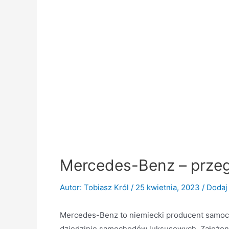
Mercedes-Benz – przeg
Autor:
Tobiasz Król
/
25 kwietnia, 2023
/
Dodaj
Mercedes-Benz to niemiecki producent samocho
dziedzinie samochodów luksusowych. Założon