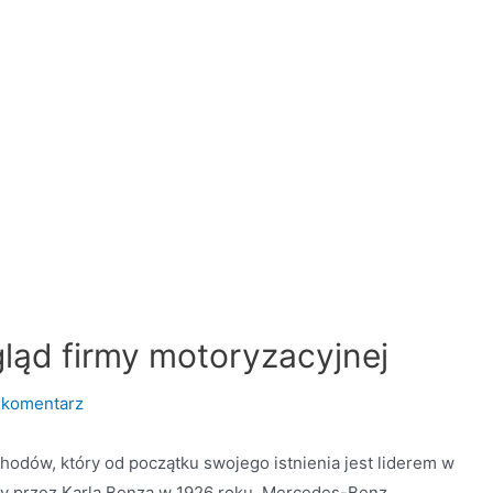
ląd firmy motoryzacyjnej
 komentarz
dów, który od początku swojego istnienia jest liderem w
y przez Karla Benza w 1926 roku, Mercedes-Benz