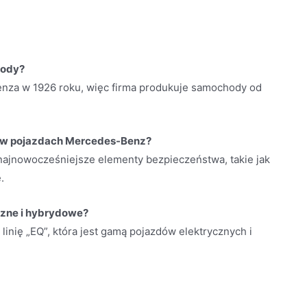
hody?
enza w 1926 roku, więc firma produkuje samochody od
ę w pojazdach Mercedes-Benz?
ajnowocześniejsze elementy bezpieczeństwa, takie jak
.
czne i hybrydowe?
inię „EQ”, która jest gamą pojazdów elektrycznych i