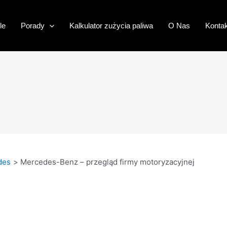
le
Porady
Kalkulator zużycia paliwa
O Nas
Kontak
des
Mercedes-Benz – przegląd firmy motoryzacyjnej