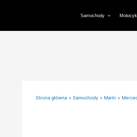
Przejdź
do
Samochody
Motocyk
treści
Strona główna
Samochody
Marki
Merce