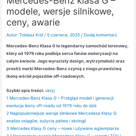
Mercedes-Benz klasa G –
modele, wersje silnikowe,
ceny, awarie
Autor:
Tobiasz Król
/
5 czerwca, 2025
/
Dodaj komentarz
Mercedes-Benz Klasa G to legendarny samochód terenowy,
który od 1979 roku podbija serca fanów motoryzacji na
całym świecie. Jego wyrazisty design, wytrzymałość oraz
prestiż marki Mercedes-Benz czynią z niego prawdziwą
ikonę wśród pojazdów off-roadowych.
Szybki spis treści:
ukryj
1
Mercedes-Benz Klasa G – Przegląd modeli i generacji:
ewolucja ikony off-roadu od 1979 roku do dziś
2
Najpopularniejsze wersje silnikowe Mercedesa Klasy G:
analiza osiągów, zużycia paliwa i ekologii
3
Mercedes Klasy G ceny – nowe i używane egzemplarze
3.1
Najczęstsze awarie Mercedesa Klasy G – raporty TÜV i