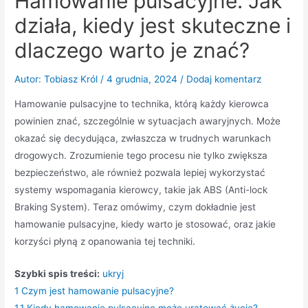
Hamowanie pulsacyjne: Jak
działa, kiedy jest skuteczne i
dlaczego warto je znać?
Autor:
Tobiasz Król
/
4 grudnia, 2024
/
Dodaj komentarz
Hamowanie pulsacyjne to technika, którą każdy kierowca
powinien znać, szczególnie w sytuacjach awaryjnych. Może
okazać się decydująca, zwłaszcza w trudnych warunkach
drogowych. Zrozumienie tego procesu nie tylko zwiększa
bezpieczeństwo, ale również pozwala lepiej wykorzystać
systemy wspomagania kierowcy, takie jak ABS (Anti-lock
Braking System). Teraz omówimy, czym dokładnie jest
hamowanie pulsacyjne, kiedy warto je stosować, oraz jakie
korzyści płyną z opanowania tej techniki.
Szybki spis treści:
ukryj
1
Czym jest hamowanie pulsacyjne?
1.1
Kiedy hamowanie pulsacyjne może uratować życie?