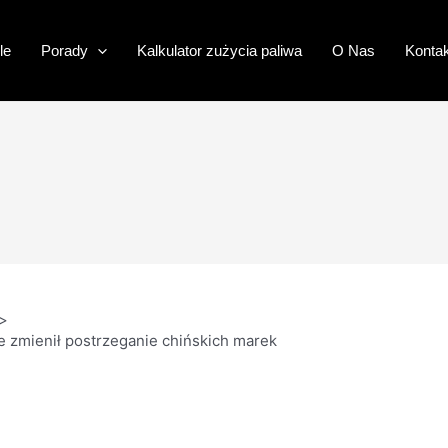
le
Porady
Kalkulator zużycia paliwa
O Nas
Kontak
e zmienił postrzeganie chińskich marek