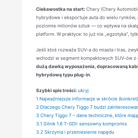
Ciekawostka na start:
Chery (Chery Automobile 
hybrydowe i eksportuje auta do wielu rynków,
poziomie milionów sztuk — co wpływa na skalę
platform. W praktyce: to już nie „egzotyka”, t
Jeśli ktoś rozważa SUV-a do miasta i tras, z
wchodzi w segment kompaktowych SUV-ów z czy
dużą dawką wyposażenia, dopracowaną kabin
hybrydową typu plug-in
.
Szybki spis treści:
ukryj
1
Najważniejsze informacje w skrócie (konkret
2
Dlaczego Chery Tiggo 7 budzi zainteresowani
3
Chery Tiggo 7 – dane techniczne, które mają
3.1
Silnik 1.6 T-GDI: sensowny kompromis
3.2
Skrzynia i przeniesienie napędu