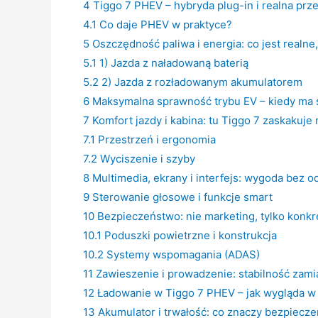
4
Tiggo 7 PHEV – hybryda plug-in i realna pr
4.1
Co daje PHEV w praktyce?
5
Oszczędność paliwa i energia: co jest realne,
5.1
1) Jazda z naładowaną baterią
5.2
2) Jazda z rozładowanym akumulatorem
6
Maksymalna sprawność trybu EV – kiedy ma
7
Komfort jazdy i kabina: tu Tiggo 7 zaskakuje 
7.1
Przestrzeń i ergonomia
7.2
Wyciszenie i szyby
8
Multimedia, ekrany i interfejs: wygoda bez 
9
Sterowanie głosowe i funkcje smart
10
Bezpieczeństwo: nie marketing, tylko konkr
10.1
Poduszki powietrzne i konstrukcja
10.2
Systemy wspomagania (ADAS)
11
Zawieszenie i prowadzenie: stabilność zami
12
Ładowanie w Tiggo 7 PHEV – jak wygląda w
13
Akumulator i trwałość: co znaczy bezpiecze