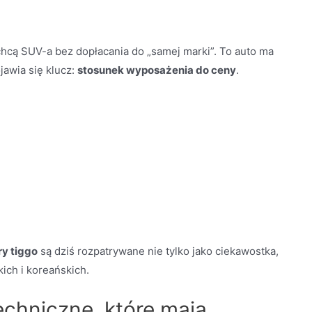
chcą SUV-a bez dopłacania do „samej marki”. To auto ma
jawia się klucz:
stosunek wyposażenia do ceny
.
ry tiggo
są dziś rozpatrywane nie tylko jako ciekawostka,
kich i koreańskich.
echniczne, które mają