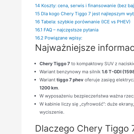
14
Koszty: cena, serwis i finansowanie (bez ba
15
Dla kogo Chery Tiggo 7 jest najlepszym w
16
Tabela: szybkie porównanie (ICE vs PHEV)
16.1
FAQ – najczęstsze pytania
16.2
Powiązane wpisy:
Najważniejsze informac
Chery Tiggo 7
to kompaktowy SUV z naciski
Wariant benzynowy ma silnik
1.6 T-GDI (159
Wariant
tiggo 7 phev
oferuje zasięg elektry
1200 km
.
W wyposażeniu bezpieczeństwa ważna rzec
W kabinie liczy się „cyfrowość”: duże ekran
wyciszenie.
Dlaczego Chery Tiggo 