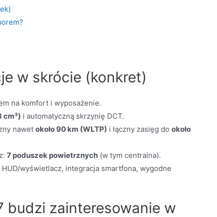
jek)
yborem?
je w skrócie (konkret)
em na komfort i wyposażenie.
8 cm³)
i automatyczną skrzynię DCT.
czny nawet
około 90 km (WLTP)
i łączny zasięg do
około
z:
7 poduszek powietrznych
(w tym centralna).
y, HUD/wyświetlacz, integracja smartfona, wygodne
7 budzi zainteresowanie w