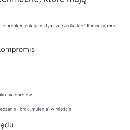
 ale problem polega na tym, że rzadko ktoś tłumaczy,
co z
 kompromis
akresie obrotów
dzanie i brak „mulenia” w mieście.
pędu