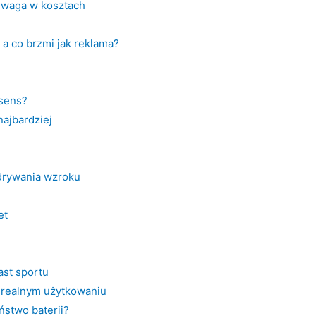
zewaga w kosztach
 a co brzmi jak reklama?
 sens?
najbardziej
odrywania wzroku
et
ast sportu
 realnym użytkowaniu
ństwo baterii?