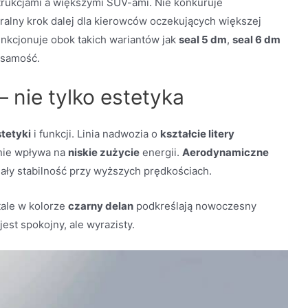
rukcjami a większymi SUV-ami. Nie konkuruje
uralny krok dalej dla kierowców oczekujących większej
nkcjonuje obok takich wariantów jak
seal 5 dm
,
seal 6 dm
żsamość.
 nie tylko estetyka
tetyki
i funkcji. Linia nadwozia o
kształcie litery
lnie wpływa na
niskie zużycie
energii.
Aerodynamiczne
ały stabilność przy wyższych prędkościach.
etale w kolorze
czarny delan
podkreślają nowoczesny
jest spokojny, ale wyrazisty.