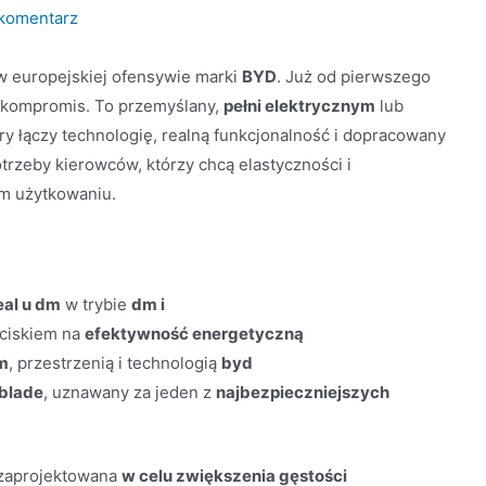
komentarz
w europejskiej ofensywie marki
BYD
. Już od pierwszego
o kompromis. To przemyślany,
pełni elektrycznym
lub
y łączy technologię, realną funkcjonalność i dopracowany
rzeby kierowców, którzy chcą elastyczności i
m użytkowaniu.
eal u dm
w trybie
dm i
ciskiem na
efektywność energetyczną
m
, przestrzenią i technologią
byd
blade
, uznawany za jeden z
najbezpieczniejszych
 zaprojektowana
w celu zwiększenia gęstości