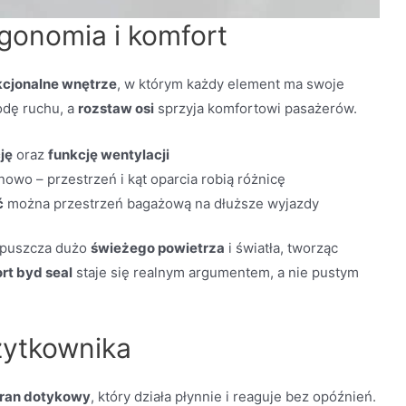
rgonomia i komfort
kcjonalne wnętrze
, w którym każdy element ma swoje
dę ruchu, a
rozstaw osi
sprzyja komfortowi pasażerów.
ję
oraz
funkcję wentylacji
owo – przestrzeń i kąt oparcia robią różnicę
ć
można przestrzeń bagażową na dłuższe wyjazdy
 wpuszcza dużo
świeżego powietrza
i światła, tworząc
rt byd seal
staje się realnym argumentem, a nie pustym
użytkownika
ran dotykowy
, który działa płynnie i reaguje bez opóźnień.