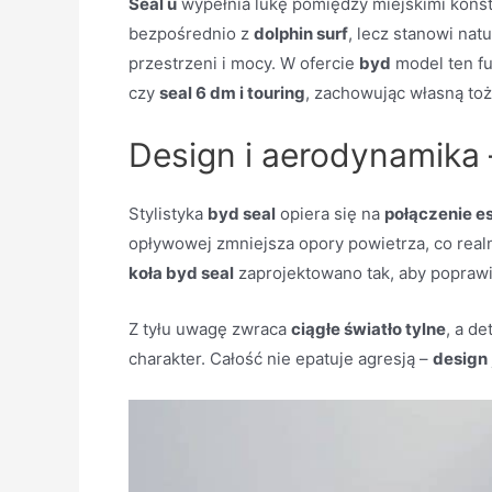
Seal u
wypełnia lukę pomiędzy miejskimi konst
bezpośrednio z
dolphin surf
, lecz stanowi nat
przestrzeni i mocy. W ofercie
byd
model ten fu
czy
seal 6 dm i touring
, zachowując własną to
Design i aerodynamika –
Stylistyka
byd seal
opiera się na
połączenie es
opływowej zmniejsza opory powietrza, co rea
koła byd seal
zaprojektowano tak, aby poprawi
Z tyłu uwagę zwraca
ciągłe światło tylne
, a d
charakter. Całość nie epatuje agresją –
design