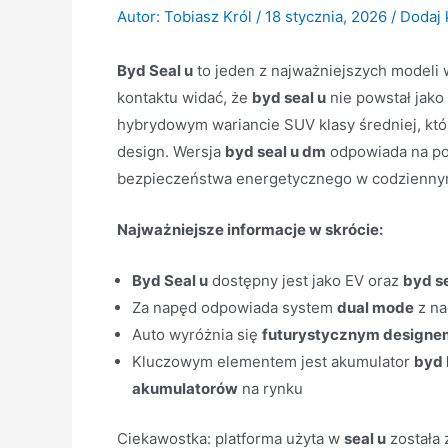
Autor:
Tobiasz Król
/
18 stycznia, 2026
/
Dodaj 
Byd Seal u
to jeden z najważniejszych modeli 
kontaktu widać, że
byd seal u
nie powstał jak
hybrydowym wariancie SUV klasy średniej, któr
design. Wersja
byd seal u dm
odpowiada na pot
bezpieczeństwa energetycznego w codzienny
Najważniejsze informacje w skrócie:
Byd Seal u
dostępny jest jako EV oraz
byd s
Za napęd odpowiada system
dual mode
z na
Auto wyróżnia się
futurystycznym designe
Kluczowym elementem jest akumulator
byd 
akumulatorów
na rynku
Ciekawostka: platforma użyta w
seal u
została