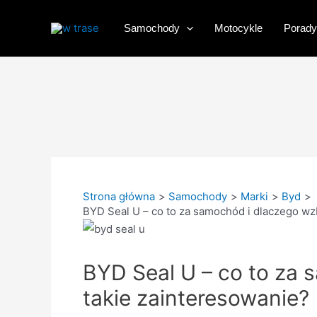
Przejdź
do
Samochody
Motocykle
Porady
treści
Strona główna
Samochody
Marki
Byd
BYD Seal U – co to za samochód i dlaczego wz
BYD Seal U – co to za
takie zainteresowanie?