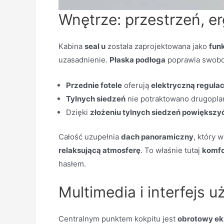
Wnętrze: przestrzeń, e
Kabina
seal u
została zaprojektowana jako
fun
uzasadnienie.
Płaska podłoga
poprawia swobo
Przednie fotele
oferują
elektryczną regulac
Tylnych siedzeń
nie potraktowano drugoplan
Dzięki
złożeniu tylnych siedzeń powiększy
Całość uzupełnia
dach panoramiczny
, który
relaksującą atmosferę
. To właśnie tutaj
komfo
hasłem.
Multimedia i interfejs 
Centralnym punktem kokpitu jest
obrotowy ek