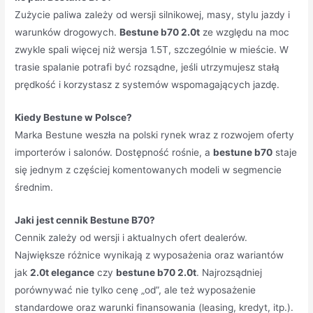
Zużycie paliwa zależy od wersji silnikowej, masy, stylu jazdy i
warunków drogowych.
Bestune b70 2.0t
ze względu na moc
zwykle spali więcej niż wersja 1.5T, szczególnie w mieście. W
trasie spalanie potrafi być rozsądne, jeśli utrzymujesz stałą
prędkość i korzystasz z systemów wspomagających jazdę.
Kiedy Bestune w Polsce?
Marka Bestune weszła na polski rynek wraz z rozwojem oferty
importerów i salonów. Dostępność rośnie, a
bestune b70
staje
się jednym z częściej komentowanych modeli w segmencie
średnim.
Jaki jest cennik Bestune B70?
Cennik zależy od wersji i aktualnych ofert dealerów.
Największe różnice wynikają z wyposażenia oraz wariantów
jak
2.0t elegance
czy
bestune b70 2.0t
. Najrozsądniej
porównywać nie tylko cenę „od”, ale też wyposażenie
standardowe oraz warunki finansowania (leasing, kredyt, itp.).