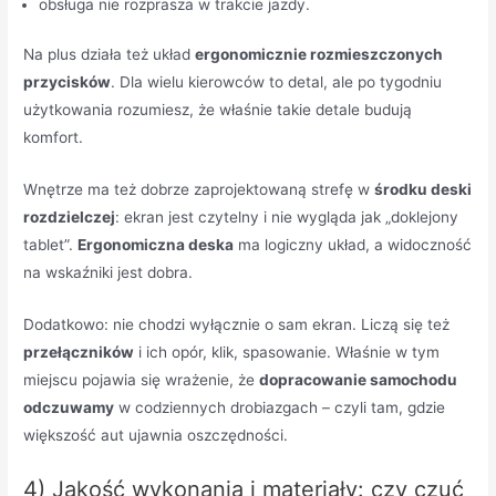
obsługa nie rozprasza w trakcie jazdy.
Na plus działa też układ
ergonomicznie rozmieszczonych
przycisków
. Dla wielu kierowców to detal, ale po tygodniu
użytkowania rozumiesz, że właśnie takie detale budują
komfort.
Wnętrze ma też dobrze zaprojektowaną strefę w
środku deski
rozdzielczej
: ekran jest czytelny i nie wygląda jak „doklejony
tablet”.
Ergonomiczna deska
ma logiczny układ, a widoczność
na wskaźniki jest dobra.
Dodatkowo: nie chodzi wyłącznie o sam ekran. Liczą się też
przełączników
i ich opór, klik, spasowanie. Właśnie w tym
miejscu pojawia się wrażenie, że
dopracowanie samochodu
odczuwamy
w codziennych drobiazgach – czyli tam, gdzie
większość aut ujawnia oszczędności.
4) Jakość wykonania i materiały: czy czuć