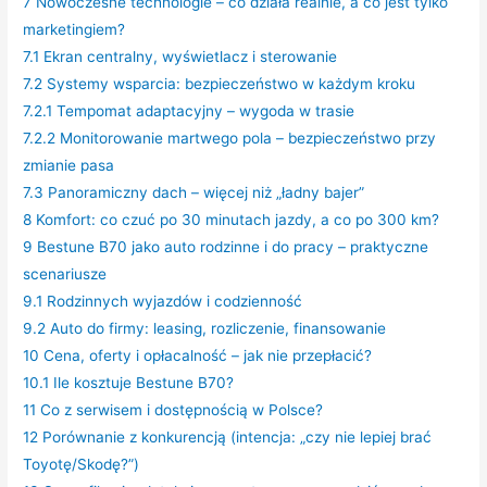
7
Nowoczesne technologie – co działa realnie, a co jest tylko
marketingiem?
7.1
Ekran centralny, wyświetlacz i sterowanie
7.2
Systemy wsparcia: bezpieczeństwo w każdym kroku
7.2.1
Tempomat adaptacyjny – wygoda w trasie
7.2.2
Monitorowanie martwego pola – bezpieczeństwo przy
zmianie pasa
7.3
Panoramiczny dach – więcej niż „ładny bajer”
8
Komfort: co czuć po 30 minutach jazdy, a co po 300 km?
9
Bestune B70 jako auto rodzinne i do pracy – praktyczne
scenariusze
9.1
Rodzinnych wyjazdów i codzienność
9.2
Auto do firmy: leasing, rozliczenie, finansowanie
10
Cena, oferty i opłacalność – jak nie przepłacić?
10.1
Ile kosztuje Bestune B70?
11
Co z serwisem i dostępnością w Polsce?
12
Porównanie z konkurencją (intencja: „czy nie lepiej brać
Toyotę/Skodę?”)