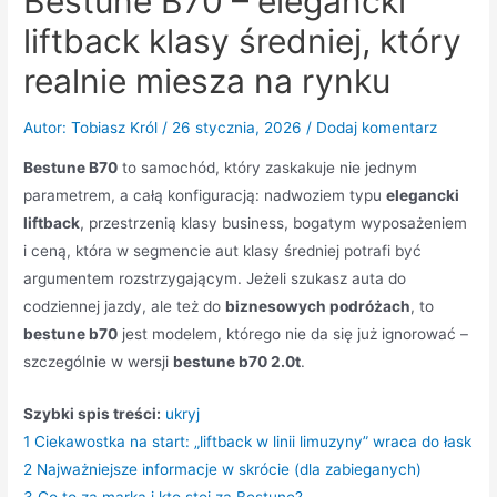
Bestune B70 – elegancki
liftback klasy średniej, który
realnie miesza na rynku
Autor:
Tobiasz Król
/
26 stycznia, 2026
/
Dodaj komentarz
Bestune B70
to samochód, który zaskakuje nie jednym
parametrem, a całą konfiguracją: nadwoziem typu
elegancki
liftback
, przestrzenią klasy business, bogatym wyposażeniem
i ceną, która w segmencie aut klasy średniej potrafi być
argumentem rozstrzygającym. Jeżeli szukasz auta do
codziennej jazdy, ale też do
biznesowych podróżach
, to
bestune b70
jest modelem, którego nie da się już ignorować –
szczególnie w wersji
bestune b70 2.0t
.
Szybki spis treści:
ukryj
1
Ciekawostka na start: „liftback w linii limuzyny” wraca do łask
2
Najważniejsze informacje w skrócie (dla zabieganych)
3
Co to za marka i kto stoi za Bestune?