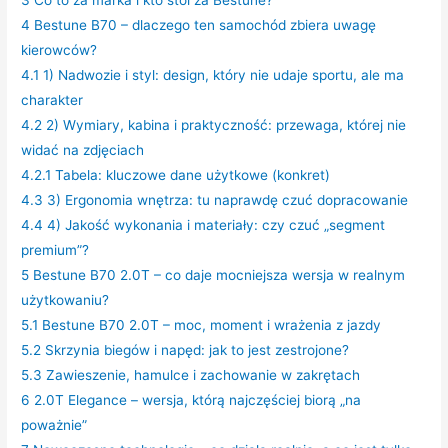
4
Bestune B70 – dlaczego ten samochód zbiera uwagę
kierowców?
4.1
1) Nadwozie i styl: design, który nie udaje sportu, ale ma
charakter
4.2
2) Wymiary, kabina i praktyczność: przewaga, której nie
widać na zdjęciach
4.2.1
Tabela: kluczowe dane użytkowe (konkret)
4.3
3) Ergonomia wnętrza: tu naprawdę czuć dopracowanie
4.4
4) Jakość wykonania i materiały: czy czuć „segment
premium”?
5
Bestune B70 2.0T – co daje mocniejsza wersja w realnym
użytkowaniu?
5.1
Bestune B70 2.0T – moc, moment i wrażenia z jazdy
5.2
Skrzynia biegów i napęd: jak to jest zestrojone?
5.3
Zawieszenie, hamulce i zachowanie w zakrętach
6
2.0T Elegance – wersja, którą najczęściej biorą „na
poważnie”