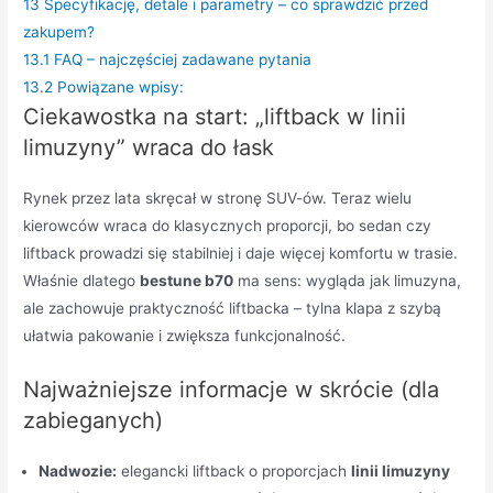
13
Specyfikację, detale i parametry – co sprawdzić przed
zakupem?
13.1
FAQ – najczęściej zadawane pytania
13.2
Powiązane wpisy:
Ciekawostka na start: „liftback w linii
limuzyny” wraca do łask
Rynek przez lata skręcał w stronę SUV-ów. Teraz wielu
kierowców wraca do klasycznych proporcji, bo sedan czy
liftback prowadzi się stabilniej i daje więcej komfortu w trasie.
Właśnie dlatego
bestune b70
ma sens: wygląda jak limuzyna,
ale zachowuje praktyczność liftbacka – tylna klapa z szybą
ułatwia pakowanie i zwiększa funkcjonalność.
Najważniejsze informacje w skrócie (dla
zabieganych)
Nadwozie:
elegancki liftback o proporcjach
linii limuzyny