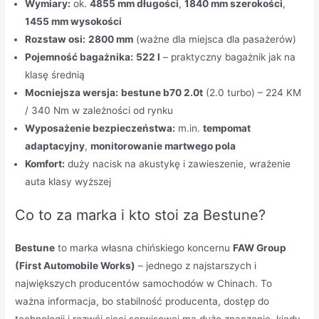
Wymiary:
ok.
4855 mm długości
,
1840 mm szerokości
,
1455 mm wysokości
Rozstaw osi:
2800 mm
(ważne dla miejsca dla pasażerów)
Pojemność bagażnika:
522 l
– praktyczny bagażnik jak na
klasę średnią
Mocniejsza wersja:
bestune b70 2.0t
(2.0 turbo) – 224 KM
/ 340 Nm w zależności od rynku
Wyposażenie bezpieczeństwa:
m.in.
tempomat
adaptacyjny
,
monitorowanie martwego pola
Komfort:
duży nacisk na akustykę i zawieszenie, wrażenie
auta klasy wyższej
Co to za marka i kto stoi za Bestune?
Bestune
to marka własna chińskiego koncernu
FAW Group
(First Automobile Works)
– jednego z najstarszych i
największych producentów samochodów w Chinach. To
ważna informacja, bo stabilność producenta, dostęp do