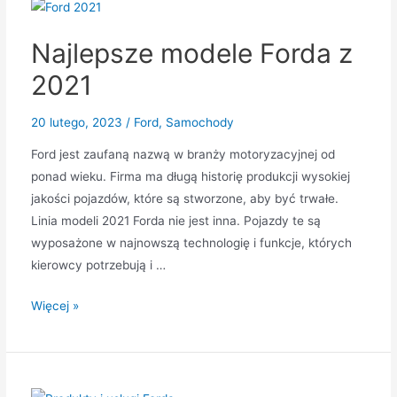
czasów
Najlepsze modele Forda z
2021
20 lutego, 2023
/
Ford
,
Samochody
Ford jest zaufaną nazwą w branży motoryzacyjnej od
ponad wieku. Firma ma długą historię produkcji wysokiej
jakości pojazdów, które są stworzone, aby być trwałe.
Linia modeli 2021 Forda nie jest inna. Pojazdy te są
wyposażone w najnowszą technologię i funkcje, których
kierowcy potrzebują i …
Najlepsze
Więcej »
modele
Forda
z
2021