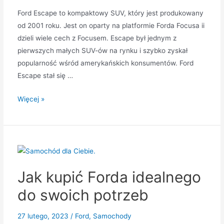
Ford Escape to kompaktowy SUV, który jest produkowany
od 2001 roku. Jest on oparty na platformie Forda Focusa ii
dzieli wiele cech z Focusem. Escape był jednym z
pierwszych małych SUV-ów na rynku i szybko zyskał
popularność wśród amerykańskich konsumentów. Ford
Escape stał się …
Jak
Więcej »
Ford
Escape
stał
się
ulubionym
Jak kupić Forda idealnego
SUV-
em
do swoich potrzeb
Ameryki
27 lutego, 2023
/
Ford
,
Samochody