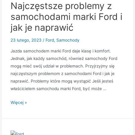
Najczęstsze problemy z
nie
trafiły
samochodami marki Ford i
do
jak je naprawić
produkcji
23 lutego, 2023
/
Ford
,
Samochody
Jazda samochodem marki Ford daje klasę i komfort.
Jednak, jak każdy samochód, również samochody Ford
mogą mieć swój udział w problemach. Przyjrzyjmy się
najczęstszym problemom z samochodami Ford i jak je
naprawić. Problemy które mogą wystąpić Jeśli jesteś
właścicielem samochodu marki Ford, być może …
Najczęstsze
Więcej »
problemy
z
samochodami
marki