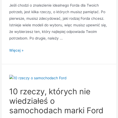
Jeśli chodzi o znalezienie idealnego Forda dla Twoich
potrzeb, jest kilka rzeczy, o których musisz pamiętać. Po
pierwsze, musisz zdecydować, jaki rodzaj Forda chcesz.
Istnieje wiele modeli do wyboru, więc musisz upewnić się,
że wybierzesz ten, który najlepiej odpowiada Twoim
potrzebom. Po drugie, należy …
Jak
Więcej »
kupić
Forda
idealnego
do
swoich
10 rzeczy, których nie
potrzeb
wiedziałeś o
samochodach marki Ford