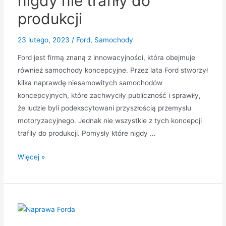
nigdy nie trafiły do
produkcji
23 lutego, 2023
/
Ford
,
Samochody
Ford jest firmą znaną z innowacyjności, która obejmuje
również samochody koncepcyjne. Przez lata Ford stworzył
kilka naprawdę niesamowitych samochodów
koncepcyjnych, które zachwyciły publiczność i sprawiły,
że ludzie byli podekscytowani przyszłością przemysłu
motoryzacyjnego. Jednak nie wszystkie z tych koncepcji
trafiły do produkcji. Pomysły które nigdy …
Najfajniejsze
Więcej »
samochody
koncepcyjne
Forda,
które
nigdy