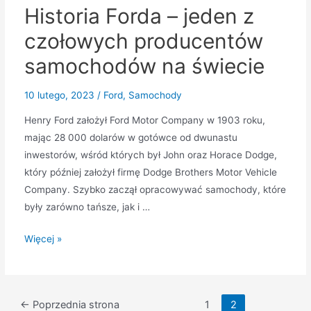
Historia Forda – jeden z
czołowych producentów
samochodów na świecie
10 lutego, 2023
/
Ford
,
Samochody
Henry Ford założył Ford Motor Company w 1903 roku,
mając 28 000 dolarów w gotówce od dwunastu
inwestorów, wśród których był John oraz Horace Dodge,
który później założył firmę Dodge Brothers Motor Vehicle
Company. Szybko zaczął opracowywać samochody, które
były zarówno tańsze, jak i …
Historia
Więcej »
Forda
–
jeden
Stronicowanie
←
Poprzednia strona
1
2
z