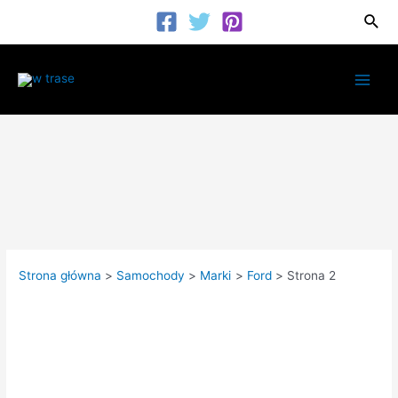
Przejdź
Szuk
do
treści
Main
Men
Strona główna
Samochody
Marki
Ford
Strona 2