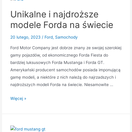
Ford
Unikalne i najdroższe
i
jak
modele Forda na świecie
je
naprawić
20 lutego, 2023
/
Ford
,
Samochody
Ford Motor Company jest dobrze znany ze swojej szerokiej
gamy pojazdów, od ekonomicznego Forda Fiesta do
bardziej luksusowych Forda Mustanga i Forda GT.
Amerykański producent samochodów posiada imponującą
gamę modeli, a niektóre z nich należą do najrzadszych i
najdroższych modeli Forda na świecie. Niesamowite …
Unikalne
Więcej »
i
najdroższe
modele
Forda