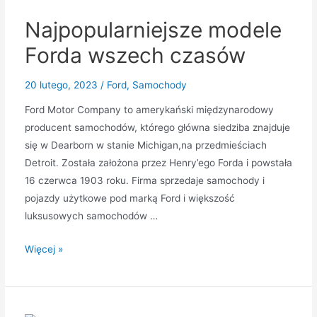
na
Najpopularniejsze modele
świecie
Forda wszech czasów
20 lutego, 2023
/
Ford
,
Samochody
Ford Motor Company to amerykański międzynarodowy
producent samochodów, którego główna siedziba znajduje
się w Dearborn w stanie Michigan,na przedmieściach
Detroit. Została założona przez Henry’ego Forda i powstała
16 czerwca 1903 roku. Firma sprzedaje samochody i
pojazdy użytkowe pod marką Ford i większość
luksusowych samochodów …
Najpopularniejsze
Więcej »
modele
Forda
wszech