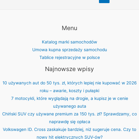
wpisów
czołowych
producentów
samochodów
Menu
na
świecie
Katalog marki samochodów
Umowa kupna sprzedaży samochodu
Tablice rejestracyjne w polsce
Najnowsze wpisy
10 używanych aut do 50 tys. zł, których lepiej nie kupować w 2026
roku – awarie, koszty i pułapki
7 motocykli, które wyglądają na drogie, a kupisz je w cenie
używanego auta
Chiński SUV czy używane premium za 150 tys. zł? Sprawdzamy, co
naprawdę się opłaca
Volkswagen ID. Cross zaskakuje bardziej, niż sugeruje cena. Czy to
nowy hit elektrycznych SUV-ów?