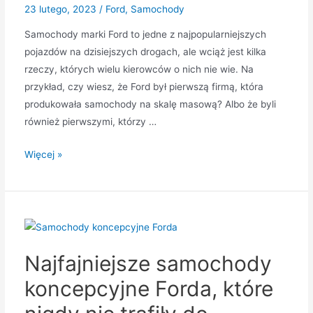
23 lutego, 2023
/
Ford
,
Samochody
Samochody marki Ford to jedne z najpopularniejszych
pojazdów na dzisiejszych drogach, ale wciąż jest kilka
rzeczy, których wielu kierowców o nich nie wie. Na
przykład, czy wiesz, że Ford był pierwszą firmą, która
produkowała samochody na skalę masową? Albo że byli
również pierwszymi, którzy …
10
Więcej »
rzeczy,
których
nie
wiedziałeś
o
Najfajniejsze samochody
samochodach
marki
koncepcyjne Forda, które
Ford