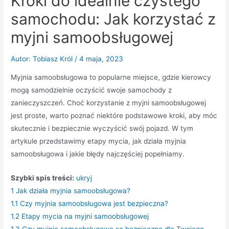
Kroki do idealnie czystego
samochodu: Jak korzystać z
myjni samoobsługowej
Autor:
Tobiasz Król
/
4 maja, 2023
Myjnia samoobsługowa to popularne miejsce, gdzie kierowcy
mogą samodzielnie oczyścić swoje samochody z
zanieczyszczeń. Choć korzystanie z myjni samoobsługowej
jest proste, warto poznać niektóre podstawowe kroki, aby móc
skutecznie i bezpiecznie wyczyścić swój pojazd. W tym
artykule przedstawimy etapy mycia, jak działa myjnia
samoobsługowa i jakie błędy najczęściej popełniamy.
Szybki spis treści:
ukryj
1
Jak działa myjnia samoobsługowa?
1.1
Czy myjnia samoobsługowa jest bezpieczna?
1.2
Etapy mycia na myjni samoobsługowej
1.3
Czy myjnie samoobsługowe są bezpieczne dla Twojego